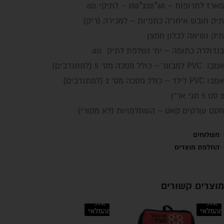
מארז לתרופות – 60*230*150 – לתיקי als
תיק חובש איחו"ה כתפיות – למכירה (ריק)
תיק נשיאה לבלון חמצן
בנדולרה כתומה – יח' נשלפת לתיק als
אמבו PVC למבוגר – כולל מסכה מס' 5 (למתנדבים)
אמבו PVC לילד – כולל מסכה מס' 2 (למתנדבים)
2 סט 5 תגי אר"ן
חסם עורקים קאט – השתלמויות (לא מקורי)
משלוחים
החלפת מוצרים
מוצרים קשורים
אזל
אזל
מהמלאי
מהמלאי