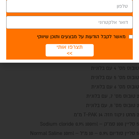
2 מזרק נזאלי – קונוס להחדרת תרופות
מזרק תוך גרמי לילדים BIG
מזרק תוך גרמי למבוגר BIG
7 סטופקוק עם אקסטינשין / ברז תלת כיווני + מאריך 10 ס"מ
מאשר לקבל הודעות על מבצעים ותוכן שיווקי
5 מזרק 10 סמ"ק ללא מחט
תצרפו אותי
5 מזרק 5 סמ"ק ללא מחט
>>
טובוס מס' 3 עם בלונית
טובוס מס' 4 עם בלונית
טובוס מס' 5 עם בלונית
טובוס מס' 6 עם בלונית
2 טובוס מס' 7, עם בלונית
2 טובוס מס' 8, עם בלונית
2 מחט ניקוז חזה T-PAK 14 מ"מ
5 סליין 100 סמ"ק – Sodium cloride 0.9% 100ml
5 סליין סודיום 0.9% – 10 מ"ל – Normal Saline 10ml