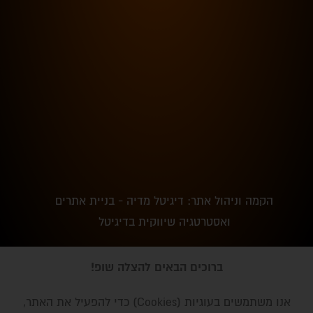
הקמה וניהול אתר: דיגיטל מדיה - בניית אתרים
ואסטרטגיה שיווקית בדיגיטל
סוללה לדפיברילטור לייף
המלאי
₪
1,450.00
ברוכים הבאים להצלה שופ!
אזל
ליין
אנו משתמשים בעוגיות (Cookies) כדי להפעיל את האתר,
חנות
רשימת משאלות
סל קניות
החשבון שלי