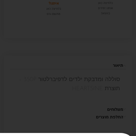
איתנו?
בלחיצה כאן
אנחנו זמינים
בלחיצה כאן
בווצאפ
072-3311758
תיאור
סוללה ומדבקת ילדים לדפיברלטור 350P –
תוצרת HEARTSINE
משלוחים
החלפת מוצרים