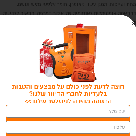
מתח ועייפות. המגן עשוי ניאופרן, חומר אלסטי גמיש ונושם,
בהתאמה אופטימלית לאנטומיה של איזור המרפק. מתאים ללבישה
במהלך פעילויות ספורט כגון טניס, גולף, כדורסל ועוד. מתאים
למרפק ימין או שמאל.
מידע נוסף
משלוחים
החלפת מוצרים
רוצה לדעת לפני כולם על מבצעים והטבות
מוצרים קשורים
בלעדיות לחברי הדיוור שלנו?
הרשמה מהירה לניוזלטר שלנו >>