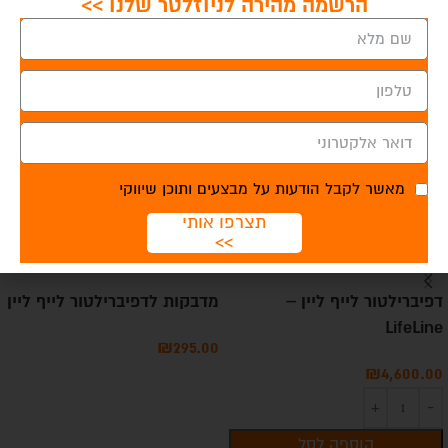
הרשמה מהירה לניוזלטר שלנו >>
מוצרים קשורים
אזל
מהמלאי
מאשר לקבל הודעות על מבצעים ותוכן שיווקי
תצרפו אותי
>>
דפיברילטור לייף ליין –
מדבקות לדפיברילטור לייף ליין
LifeLine
₪
295.00
₪
4,600.00
מידע נוסף
הוספה לסל