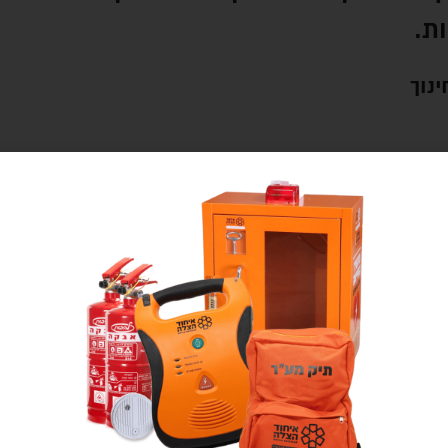
ות.
נוך