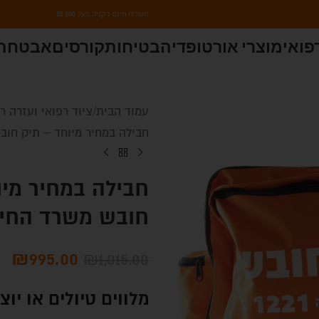
משלוח חינם בקניה מעל 500 ₪
פואי
מוצרי אורטופדיה
בטיחות
קורסים
אבטחת 
עמוד הבית
ציוד רפואי ועזרה ר
חבילה במחיר מיוחד – תיק חוב
חבילה במחיר מי
חובש משרד החינו
₪
995.00
₪
1,015.00
מלווים טיולים או יו