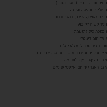
1 תיק חובש – ריק (מוסד בטוח )
1 פולידין תמיסה 20 מ"ל
1 פנס ראש (למכירה) ללא סוללות
1 סד קשיח לקיבוע
1 מסכת כיס להנשמה
2 מד חום דיגיטלי
10 פד גזה סטרילי 7.5*7.5 ס"מ
3 איספלנית (מיקרופור + דיספנסר 1.25 ס"מ)
3 פד וזלין/פרפין 10*10 ס"מ
5 גליל אגד גזה חצי אלסטי 10 ס"מ