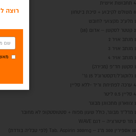
4 תחבושת אישית
רוצה לד
8 משולש לקיבוע + סיכת ביטחון
1 מלע"כ מקצועי לחובש
2 קטטר לסקשן – אדום (18)
1 מנתב אויר 2
1 מנתב אויר 3
מאשר
1 מנתב אויר 4
1 סקשן חד"פ (מכירה)
1 גלוקוג'ל/דקסטרוג'ל 15 גר'
4 ערכה לפתיחת וריד -ללא סליין
4 סליין 0.5 ליטר
1 צווארון מתכוונן מבוגר
1 מדל"ד מבוגר, כולל שעון מפוח + סטטוסטקופ לא מחובר
1 מד סיטורציה – דגם WAVE
10 אספירין 300 מ"ג – Tab. Aspirin 300mg (לפי טבליה בודדת)