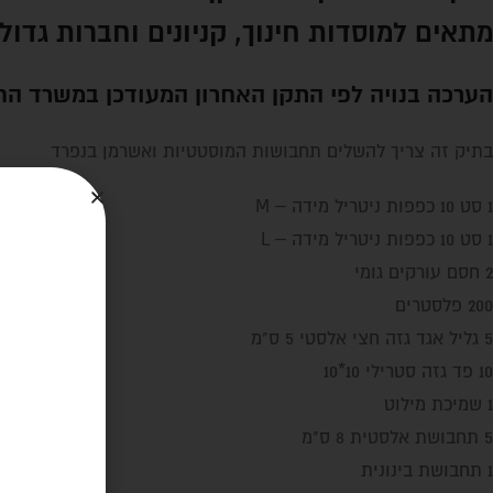
מתאים למוסדות חינוך, קניונים וחברות גדול
הערכה בנויה לפי התקן האחרון המעודכן במשרד החי
בתיק זה צריך להשלים תחבושות המוסטטיות ואשרמן בנפרד
1 סט 10 כפפות ניטריל מידה – M
1 סט 10 כפפות ניטריל מידה – L
2 חסם עורקים גומי
200 פלסטרים
5 גליל אגד גזה חצי אלסטי 5 ס"מ
10 פד גזה סטרילי 10*10
1 שמיכת מילוט
5 תחבושת אלסטית 8 ס"מ
1 תחבושת בינונית