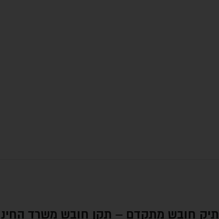
תיק חובש מתקדם – תקן חובש משרד החינוך + אלו